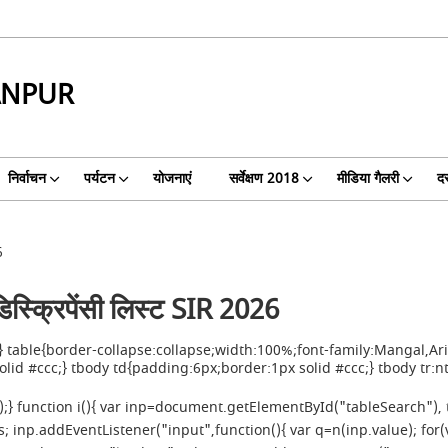
ANPUR
निर्वाचन
पर्यटन
योजनाएं
सर्वेक्षण 2018
मीडिया गैलरी
दस
6
िस्क्रिपेंसी लिस्ट SIR 2026
table{border-collapse:collapse;width:100%;font-family:Mangal,Aria
id #ccc;} tbody td{padding:6px;border:1px solid #ccc;} tbody tr:nt
im();} function i(){ var inp=document.getElementById("tableSearch"
s; inp.addEventListener("input",function(){ var q=n(inp.value); for(va