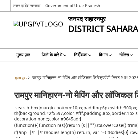
उत्तर प्रदेश सरकार
Government of Uttar Pradesh
जनपद सहारनपुर
DISTRICT SAHAR
मुख्य पृष्ठ
जिले के बारे में
निर्देशिका
विभाग
नोटिस
रामपुर मानिहारन-नो मैपिंग और लॉजिकल डिस्क्रिपेंसी लिस्ट SIR 202
मुख्य पृष्ठ
रामपुर मानिहारन-नो मैपिंग और लॉजिकल ड
.search-box{margin-bottom:10px;padding:6px;width:300px;} 
th{background:#2f5597;color:#fff;padding:8px;border:1px sol
decoration:none;color:#0645ad;}
(function(){ function n(s){return (s||"").toLowerCase().tr
if(!inp||!t||!t.tBodies.length) return; var r=t.tBodies[0].row