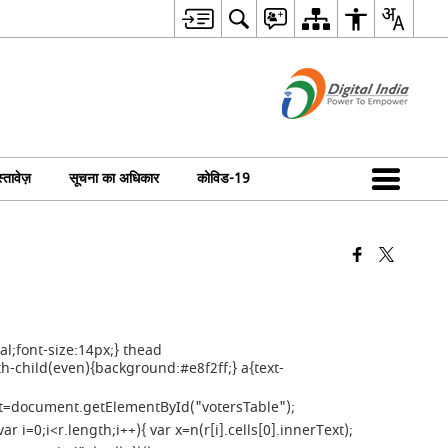
्तावेज़
सूचना का अधिकार
कोविड-19
l;font-size:14px;} thead
h-child(even){background:#e8f2ff;} a{text-
), t=document.getElementById("votersTable");
r i=0;i<r.length;i++){ var x=n(r[i].cells[0].innerText);