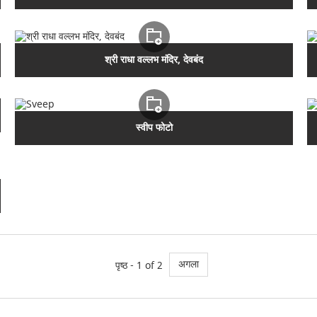
श्री राधा वल्लभ मंदिर, देवबंद
स्वीप फोटो
अगला
पृष्ठ - 1 of 2